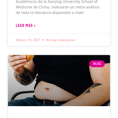
Académicos de la Nanjing University School of
Medicine de China, realizaron un meta-análisis
de toda la literatura disponible a nivel
LEER MÁS »
febrero 10, 2021
No hay comentarios
BLOG