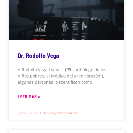
Dr. Rodolfo Vega
A Rodolfo Vega Llamas, (“El cardiólogo de los
niños pobres, el Médico del gran corazón”),
algunas personas lo identifican como
LEER MÁS »
julio 9, 2026
No hay comentarios