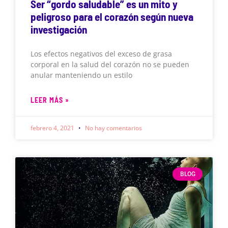
Ser “gordo saludable” es un mito y
peligroso para el corazón según nueva
investigación
Los efectos negativos del exceso de grasa
corporal en la salud del corazón no se pueden
anular manteniendo un estilo
LEER MÁS »
febrero 4, 2021
No hay comentarios
BLOG