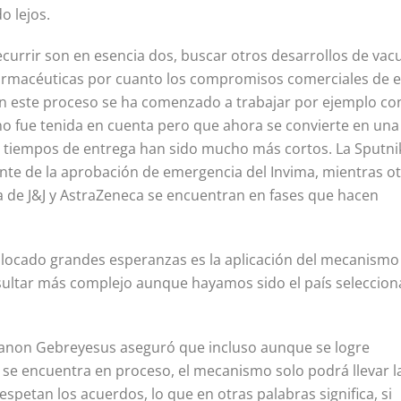
o lejos.
ecurrir son en esencia dos, buscar otros desarrollos de vac
armacéuticas por cuanto los compromisos comerciales de e
n este proceso se ha comenzado a trabajar por ejemplo con
o no fue tenida en cuenta pero que ahora se convierte en una
s tiempos de entrega han sido mucho más cortos. La Sputni
te de la aprobación de emergencia del Invima, mientras o
de J&J y AstraZeneca se encuentran en fases que hacen
colocado grandes esperanzas es la aplicación del mecanismo
sultar más complejo aunque hayamos sido el país seleccio
dhanon Gebreyesus aseguró que incluso aunque se logre
ún se encuentra en proceso, el mecanismo solo podrá llevar l
espetan los acuerdos, lo que en otras palabras significa, si