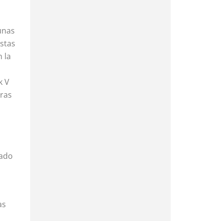
unas
stas
 la
k V
tras
nado
as