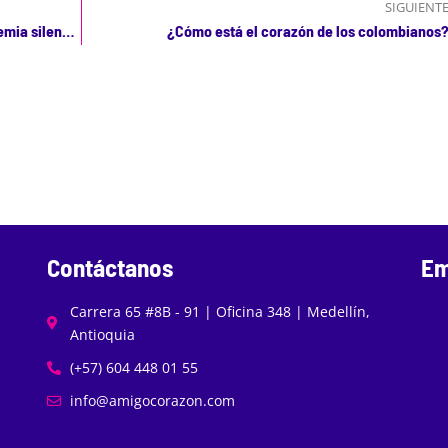
SIGUIENT
Enfermedades Cardiovasculares ¿una pandemia silenciosa?
¿Cómo está el corazón de los colombianos
Contáctanos
Em
Carrera 65 #8B - 91 | Oficina 348 | Medellín,
Antioquia
(+57) 604 448 01 55
info@amigocorazon.com