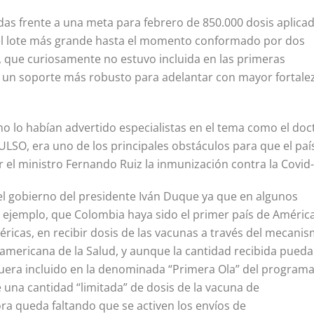
idas frente a una meta para febrero de 850.000 dosis aplicad
s el lote más grande hasta el momento conformado por dos
, que curiosamente no estuvo incluida en las primeras
 un soporte más robusto para adelantar con mayor fortalez
mo lo habían advertido especialistas en el tema como el doc
LSO, era uno de los principales obstáculos para que el paí
 el ministro Fernando Ruiz la inmunización contra la Covid-
del gobierno del presidente Iván Duque ya que en algunos
r ejemplo, que Colombia haya sido el primer país de Améric
méricas, en recibir dosis de las vacunas a través del mecani
mericana de la Salud, y aunque la cantidad recibida pueda
 fuera incluido en la denominada “Primera Ola” del program
e una cantidad “limitada” de dosis de la vacuna de
ra queda faltando que se activen los envíos de