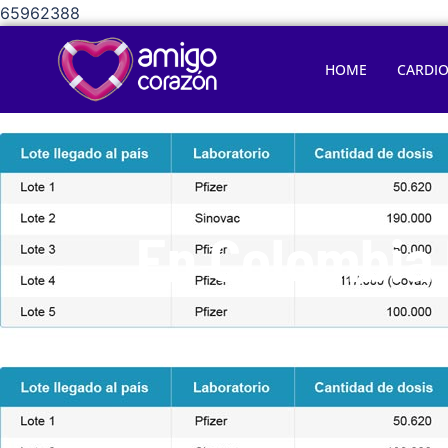
65962388
HOME
CARDI
En Colombia 