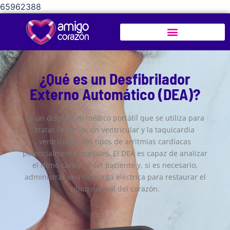
65962388
¿Qué es un Desfibrilador
Externo Automático (DEA)?
Es un dispositivo médico portátil que se utiliza para
tratar la fibrilación ventricular y la taquicardia
ventricular, dos tipos de arritmias cardíacas
potencialmente mortales. El DEA es capaz de analizar
el ritmo cardíaco del paciente y, si es necesario,
administrar una descarga eléctrica para restaurar el
ritmo normal del corazón.