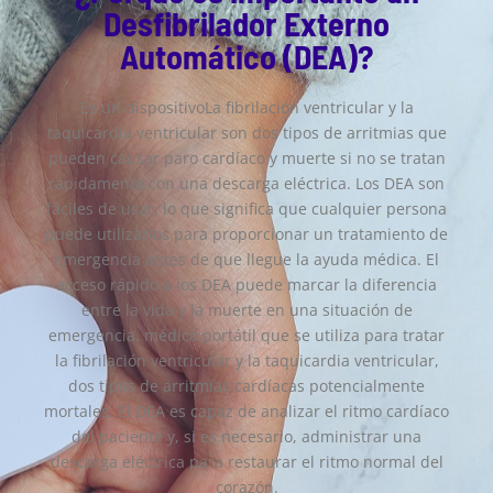
Desfibrilador Externo
Automático (DEA)?
Es un dispositivoLa fibrilación ventricular y la
taquicardia ventricular son dos tipos de arritmias que
pueden causar paro cardíaco y muerte si no se tratan
rápidamente con una descarga eléctrica. Los DEA son
fáciles de usar, lo que significa que cualquier persona
puede utilizarlos para proporcionar un tratamiento de
emergencia antes de que llegue la ayuda médica. El
acceso rápido a los DEA puede marcar la diferencia
entre la vida y la muerte en una situación de
emergencia. médico portátil que se utiliza para tratar
la fibrilación ventricular y la taquicardia ventricular,
dos tipos de arritmias cardíacas potencialmente
mortales. El DEA es capaz de analizar el ritmo cardíaco
del paciente y, si es necesario, administrar una
descarga eléctrica para restaurar el ritmo normal del
corazón.