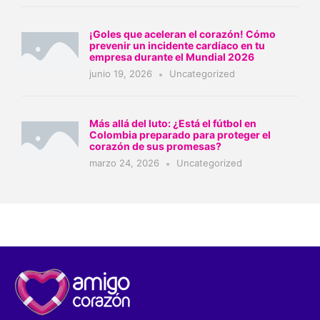
¡Goles que aceleran el corazón! Cómo
prevenir un incidente cardíaco en tu
empresa durante el Mundial 2026
junio 19, 2026
Uncategorized
Más allá del luto: ¿Está el fútbol en
Colombia preparado para proteger el
corazón de sus promesas?
marzo 24, 2026
Uncategorized