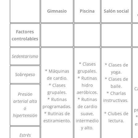
Gimnasio
Piscina
Salón social
Factores
controlables
Sedentarismo
* Clases
* Clases de
* Máquinas
grupales.
yoga.
Sobrepeso
de cardio.
* Rutinas
* Clases de
* Clases
hidro
baile.
C
grupales.
aeróbicos.
* Charlas
Presión
* Rutinas
* Rutinas
instructivas.
arterial alta
programadas.
de cardio
o
p
* Rutinas de
suave,
* Clubes de
hipertensión
*
estiramiento.
intermedio
lectura.
e
y alto.
Estrés