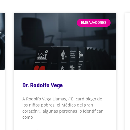
EMBAJADORES
Dr. Rodolfo Vega
A Rodolfo Vega Llamas, (“El cardiólogo de
los niños pobres, el Médico del gran
corazón”), algunas personas lo identifican
como