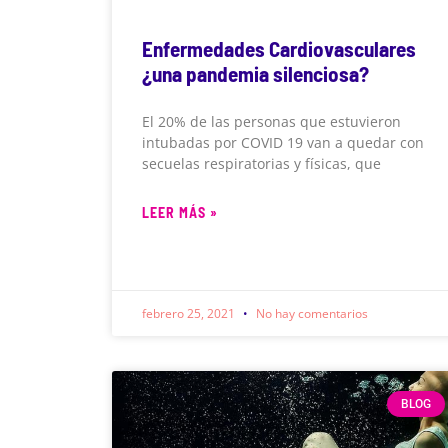
Enfermedades Cardiovasculares
¿una pandemia silenciosa?
El 20% de las personas que estuvieron
intubadas por COVID 19 van a quedar con
secuelas respiratorias y físicas, que
LEER MÁS »
febrero 25, 2021
No hay comentarios
BLOG