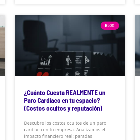
BLOG
¿Cuánto Cuesta REALMENTE un
Paro Cardíaco en tu espacio?
(Costos ocultos y reputación)
Descubre los costos ocultos de un paro
cardíaco en tu empresa. Analizamos el
impacto financiero real: paradas