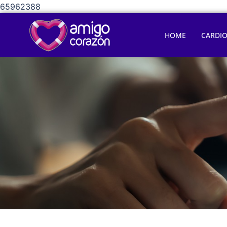
65962388
HOME
CARDI