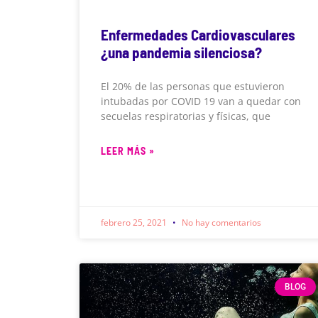
Enfermedades Cardiovasculares
¿una pandemia silenciosa?
El 20% de las personas que estuvieron
intubadas por COVID 19 van a quedar con
secuelas respiratorias y físicas, que
LEER MÁS »
febrero 25, 2021
No hay comentarios
BLOG