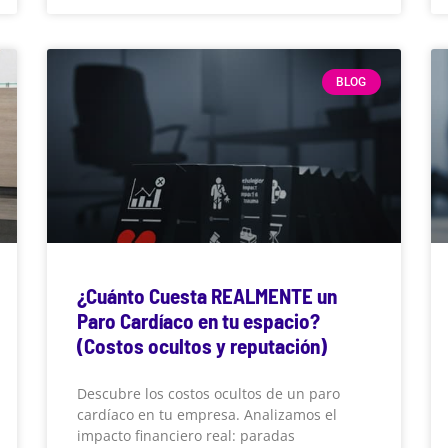
BLOG
¿Cuánto Cuesta REALMENTE un
Paro Cardíaco en tu espacio?
(Costos ocultos y reputación)
Descubre los costos ocultos de un paro
cardíaco en tu empresa. Analizamos el
impacto financiero real: paradas