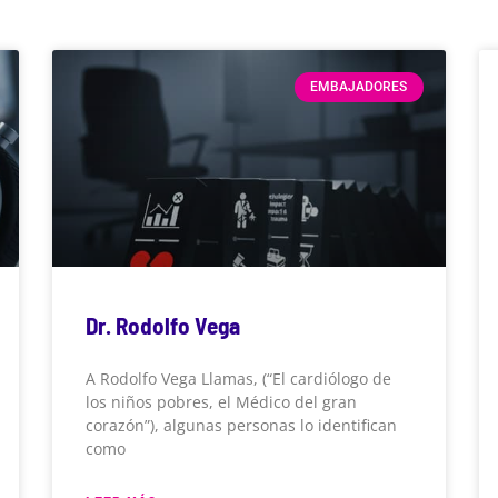
EMBAJADORES
Dr. Rodolfo Vega
A Rodolfo Vega Llamas, (“El cardiólogo de
los niños pobres, el Médico del gran
corazón”), algunas personas lo identifican
como