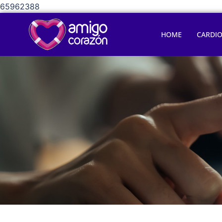
65962388
HOME
CARDI