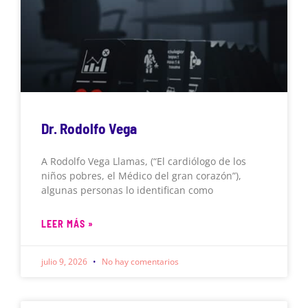
Dr. Rodolfo Vega
A Rodolfo Vega Llamas, (“El cardiólogo de los
niños pobres, el Médico del gran corazón”),
algunas personas lo identifican como
LEER MÁS »
julio 9, 2026
No hay comentarios