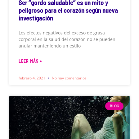
Ser “gordo saludable” es un mito y
peligroso para el corazón según nueva
investigación
Los efectos negativos del exceso de grasa
corporal en la salud del corazón no se pueden
anular manteniendo un estilo
LEER MÁS »
febrero 4, 2021
No hay comentarios
BLOG