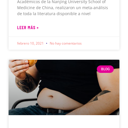
Académicos de la Nanjing University School of
Medicine de China, realizaron un meta-análisis
de toda la literatura disponible a nivel
LEER MÁS »
febrero 10, 2021
No hay comentarios
BLOG