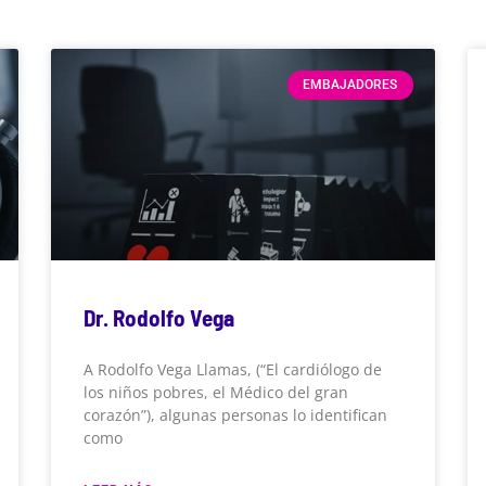
EMBAJADORES
Dr. Rodolfo Vega
A Rodolfo Vega Llamas, (“El cardiólogo de
los niños pobres, el Médico del gran
corazón”), algunas personas lo identifican
como