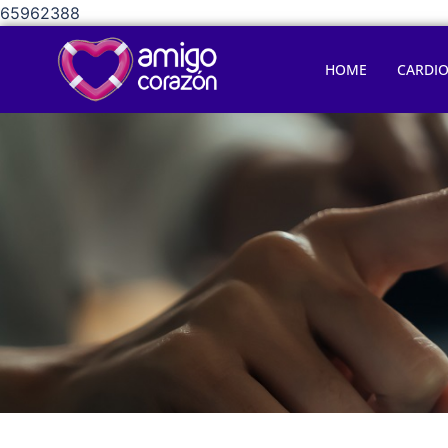
65962388
HOME
CARDI