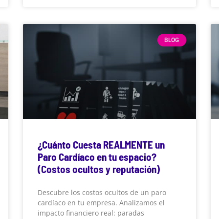
BLOG
¿Cuánto Cuesta REALMENTE un
Paro Cardíaco en tu espacio?
(Costos ocultos y reputación)
Descubre los costos ocultos de un paro
cardíaco en tu empresa. Analizamos el
impacto financiero real: paradas