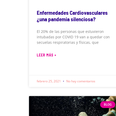
Enfermedades Cardiovasculares
¿una pandemia silenciosa?
El 20% de las personas que estuvieron
intubadas por COVID 19 van a quedar con
secuelas respiratorias y físicas, que
LEER MÁS »
febrero 25, 2021
No hay comentarios
BLOG