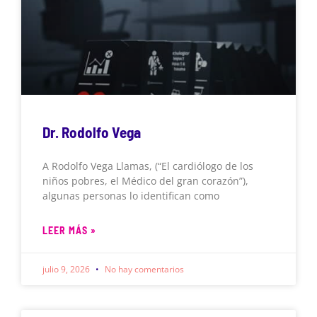
Dr. Rodolfo Vega
A Rodolfo Vega Llamas, (“El cardiólogo de los
niños pobres, el Médico del gran corazón”),
algunas personas lo identifican como
LEER MÁS »
julio 9, 2026
No hay comentarios