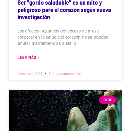
Ser “gordo saludable” es un mito y
peligroso para el corazón según nueva
investigación
Los efectos negativos del exceso de grasa
corporal en la salud del corazón no se pueden
anular manteniendo un estilo
LEER MÁS »
febrero 4, 2021
No hay comentarios
BLOG