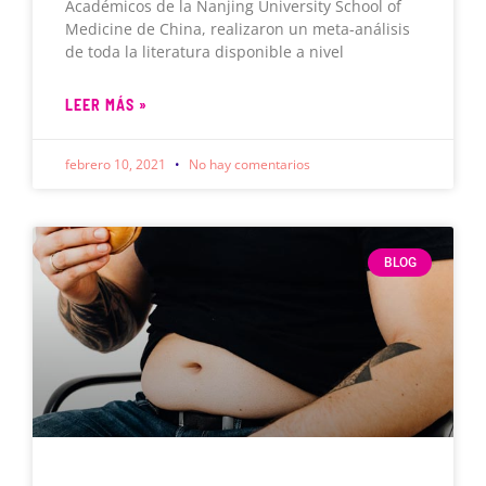
Académicos de la Nanjing University School of
Medicine de China, realizaron un meta-análisis
de toda la literatura disponible a nivel
LEER MÁS »
febrero 10, 2021
No hay comentarios
BLOG