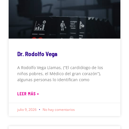
Dr. Rodolfo Vega
A Rodolfo Vega Llamas, (“El cardiólogo de los
niños pobres, el Médico del gran corazón”),
algunas personas lo identifican como
LEER MÁS »
julio 9, 2026
No hay comentarios