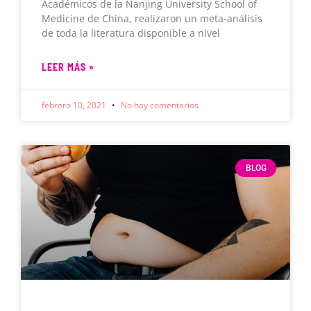
Académicos de la Nanjing University School of
Medicine de China, realizaron un meta-análisis
de toda la literatura disponible a nivel
LEER MÁS »
febrero 10, 2021
No hay comentarios
BLOG