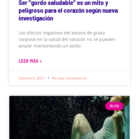
Ser “gordo saludable” es un mito y
peligroso para el corazón según nueva
investigación
Los efectos negativos del exceso de grasa
corporal en la salud del corazón no se pueden
anular manteniendo un estilo
LEER MÁS »
febrero 4, 2021
No hay comentarios
BLOG