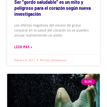
Ser “gordo saludable” es un mito y
peligroso para el corazón según nueva
investigación
Los efectos negativos del exceso de grasa
corporal en la salud del corazón no se pueden
anular manteniendo un estilo
LEER MÁS »
febrero 4, 2021
No hay comentarios
BLOG