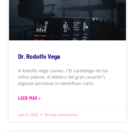
Dr. Rodolfo Vega
A Rodolfo Vega Llamas, (“El cardiólogo de los
niños pobres, el Médico del gran corazón”),
algunas personas lo identifican como
LEER MÁS »
julio 9, 2026
No hay comentarios