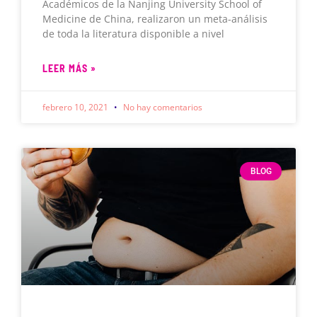
Académicos de la Nanjing University School of
Medicine de China, realizaron un meta-análisis
de toda la literatura disponible a nivel
LEER MÁS »
febrero 10, 2021
No hay comentarios
BLOG