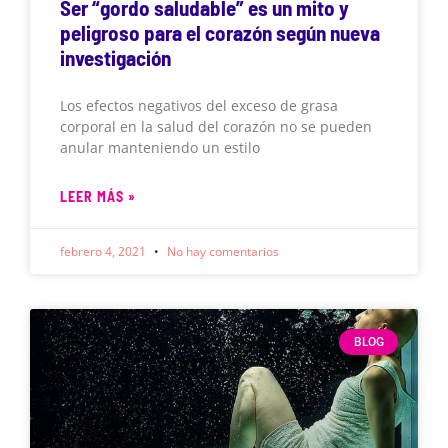
Ser “gordo saludable” es un mito y
peligroso para el corazón según nueva
investigación
Los efectos negativos del exceso de grasa
corporal en la salud del corazón no se pueden
anular manteniendo un estilo
LEER MÁS »
febrero 4, 2021
No hay comentarios
BLOG