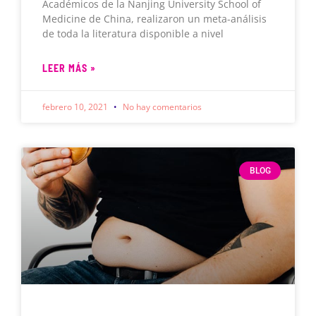
Académicos de la Nanjing University School of
Medicine de China, realizaron un meta-análisis
de toda la literatura disponible a nivel
LEER MÁS »
febrero 10, 2021
No hay comentarios
BLOG