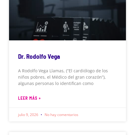
Dr. Rodolfo Vega
A Rodolfo Vega Llamas, (“El cardiólogo de los
niños pobres, el Médico del gran corazón”),
algunas personas lo identifican como
LEER MÁS »
julio 9, 2026
No hay comentarios