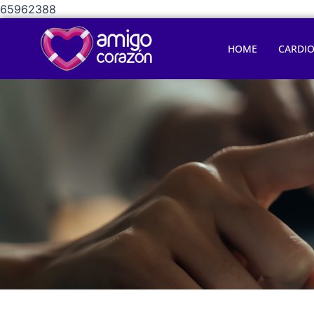
65962388
HOME
CARDI