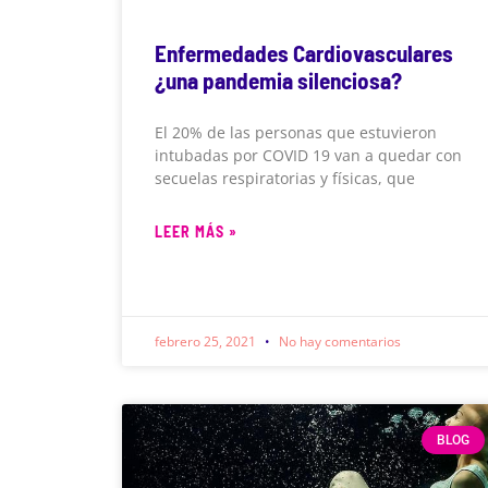
Enfermedades Cardiovasculares
¿una pandemia silenciosa?
El 20% de las personas que estuvieron
intubadas por COVID 19 van a quedar con
secuelas respiratorias y físicas, que
LEER MÁS »
febrero 25, 2021
No hay comentarios
BLOG