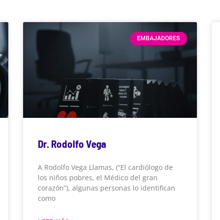
EMBAJADORES
Dr. Rodolfo Vega
A Rodolfo Vega Llamas, (“El cardiólogo de
los niños pobres, el Médico del gran
corazón”), algunas personas lo identifican
como