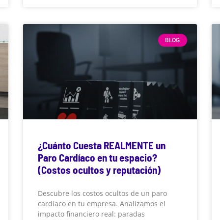
BLOG
¿Cuánto Cuesta REALMENTE un
Paro Cardíaco en tu espacio?
(Costos ocultos y reputación)
Descubre los costos ocultos de un paro
cardíaco en tu empresa. Analizamos el
impacto financiero real: paradas