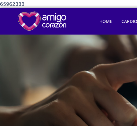
65962388
HOME
CARDI