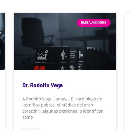
EMBAJADORES
Dr. Rodolfo Vega
A Rodolfo Vega Llamas, (“El cardiólogo de
los niños pobres, el Médico del gran
corazón”), algunas personas lo identifican
como