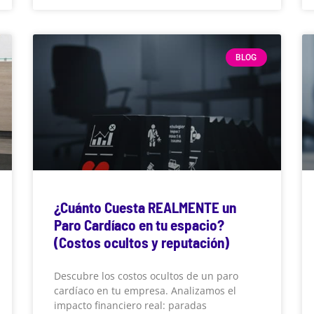
BLOG
¿Cuánto Cuesta REALMENTE un
Paro Cardíaco en tu espacio?
(Costos ocultos y reputación)
Descubre los costos ocultos de un paro
cardíaco en tu empresa. Analizamos el
impacto financiero real: paradas