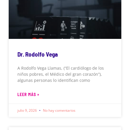
Dr. Rodolfo Vega
A Rodolfo Vega Llamas, (“El cardiólogo de los
niños pobres, el Médico del gran corazón”),
algunas personas lo identifican como
LEER MÁS »
julio 9, 2026
No hay comentarios