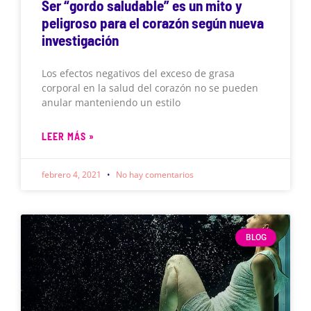
Ser “gordo saludable” es un mito y
peligroso para el corazón según nueva
investigación
Los efectos negativos del exceso de grasa
corporal en la salud del corazón no se pueden
anular manteniendo un estilo
LEER MÁS »
febrero 4, 2021
No hay comentarios
BLOG