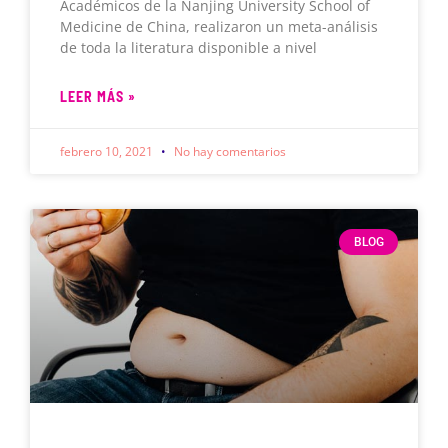
Académicos de la Nanjing University School of
Medicine de China, realizaron un meta-análisis
de toda la literatura disponible a nivel
LEER MÁS »
febrero 10, 2021
No hay comentarios
BLOG