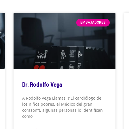
EMBAJADORES
Dr. Rodolfo Vega
A Rodolfo Vega Llamas, (“El cardiólogo de
los niños pobres, el Médico del gran
corazón”), algunas personas lo identifican
como