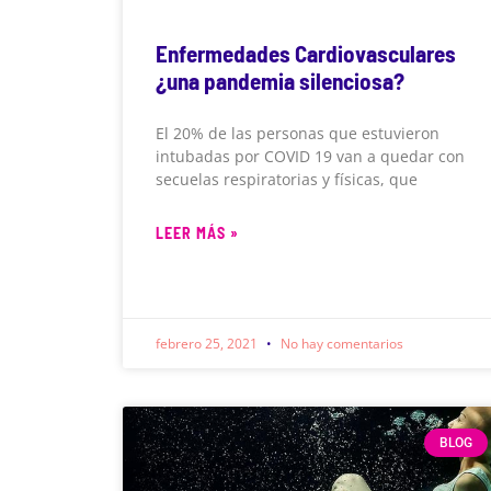
Enfermedades Cardiovasculares
¿una pandemia silenciosa?
El 20% de las personas que estuvieron
intubadas por COVID 19 van a quedar con
secuelas respiratorias y físicas, que
LEER MÁS »
febrero 25, 2021
No hay comentarios
BLOG