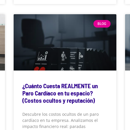
BLOG
¿Cuánto Cuesta REALMENTE un
Paro Cardíaco en tu espacio?
(Costos ocultos y reputación)
Descubre los costos ocultos de un paro
cardíaco en tu empresa. Analizamos el
impacto financiero real: paradas