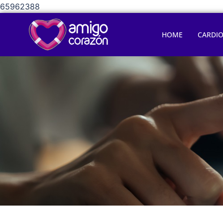
65962388
HOME
CARDI