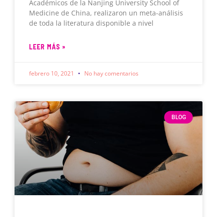
Académicos de la Nanjing University School of
Medicine de China, realizaron un meta-análisis
de toda la literatura disponible a nivel
LEER MÁS »
febrero 10, 2021
No hay comentarios
BLOG