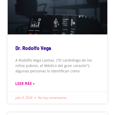
Dr. Rodolfo Vega
A Rodolfo Vega Llamas, (“El cardiólogo de los
niños pobres, el Médico del gran corazón”),
algunas personas lo identifican como
LEER MÁS »
julio 9, 2026
No hay comentarios