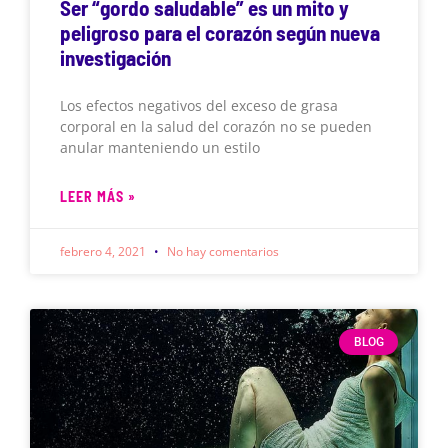
Ser “gordo saludable” es un mito y
peligroso para el corazón según nueva
investigación
Los efectos negativos del exceso de grasa
corporal en la salud del corazón no se pueden
anular manteniendo un estilo
LEER MÁS »
febrero 4, 2021
No hay comentarios
BLOG