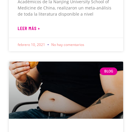
Académicos de la Nanjing University School of
Medicine de China, realizaron un meta-análisis
de toda la literatura disponible a nivel
LEER MÁS »
febrero 10, 2021
No hay comentarios
BLOG