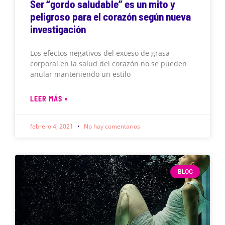
Ser “gordo saludable” es un mito y
peligroso para el corazón según nueva
investigación
Los efectos negativos del exceso de grasa
corporal en la salud del corazón no se pueden
anular manteniendo un estilo
LEER MÁS »
febrero 4, 2021
No hay comentarios
BLOG