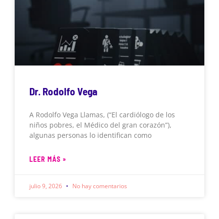
Dr. Rodolfo Vega
A Rodolfo Vega Llamas, (“El cardiólogo de los
niños pobres, el Médico del gran corazón”),
algunas personas lo identifican como
LEER MÁS »
julio 9, 2026
No hay comentarios