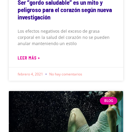
Ser “gordo saludable” es un mito y
peligroso para el corazón según nueva
investigación
Los efectos negativos del exceso de grasa
corporal en la salud del corazón no se pueden
anular manteniendo un estilo
LEER MÁS »
febrero 4, 2021
No hay comentarios
BLOG