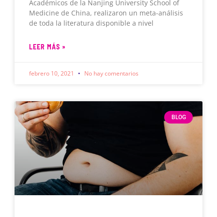
Académicos de la Nanjing University School of
Medicine de China, realizaron un meta-análisis
de toda la literatura disponible a nivel
LEER MÁS »
febrero 10, 2021
No hay comentarios
BLOG