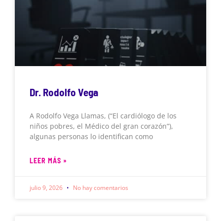
Dr. Rodolfo Vega
A Rodolfo Vega Llamas, (“El cardiólogo de los
niños pobres, el Médico del gran corazón”),
algunas personas lo identifican como
LEER MÁS »
julio 9, 2026
No hay comentarios