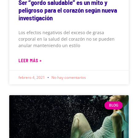
Ser “gordo saludable” es un mito y
peligroso para el corazón según nueva
investigación
Los efectos negativos del exceso de grasa
corporal en la salud del corazón no se pueden
anular manteniendo un estilo
LEER MÁS »
febrero 4, 2021
No hay comentarios
BLOG