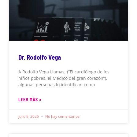
Dr. Rodolfo Vega
A Rodolfo Vega Llamas, (“El cardiólogo de los
niños pobres, el Médico del gran corazón”),
algunas personas lo identifican como
LEER MÁS »
julio 9, 2026
No hay comentarios