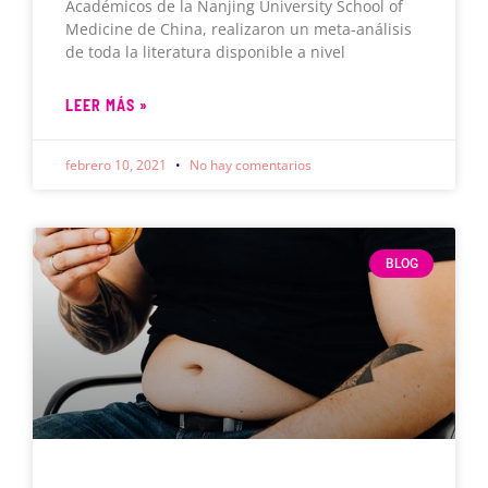
Académicos de la Nanjing University School of
Medicine de China, realizaron un meta-análisis
de toda la literatura disponible a nivel
LEER MÁS »
febrero 10, 2021
No hay comentarios
BLOG