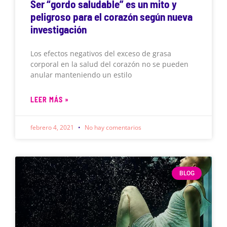
Ser “gordo saludable” es un mito y
peligroso para el corazón según nueva
investigación
Los efectos negativos del exceso de grasa
corporal en la salud del corazón no se pueden
anular manteniendo un estilo
LEER MÁS »
febrero 4, 2021
No hay comentarios
BLOG