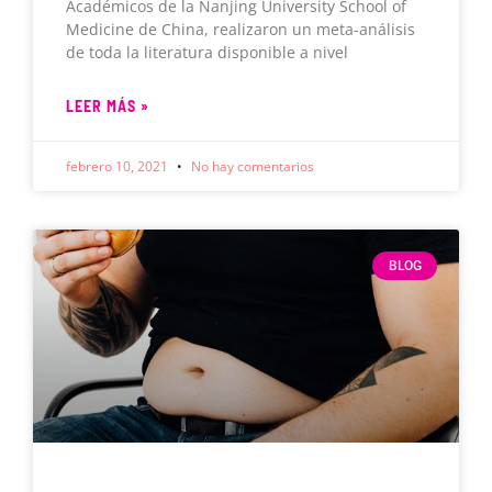
Académicos de la Nanjing University School of
Medicine de China, realizaron un meta-análisis
de toda la literatura disponible a nivel
LEER MÁS »
febrero 10, 2021
No hay comentarios
BLOG