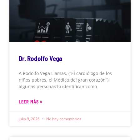
Dr. Rodolfo Vega
A Rodolfo Vega Llamas, (“El cardiólogo de los
niños pobres, el Médico del gran corazón”),
algunas personas lo identifican como
LEER MÁS »
julio 9, 2026
No hay comentarios