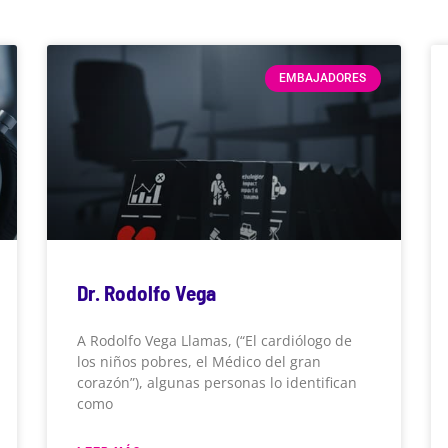
EMBAJADORES
Dr. Rodolfo Vega
A Rodolfo Vega Llamas, (“El cardiólogo de
los niños pobres, el Médico del gran
corazón”), algunas personas lo identifican
como