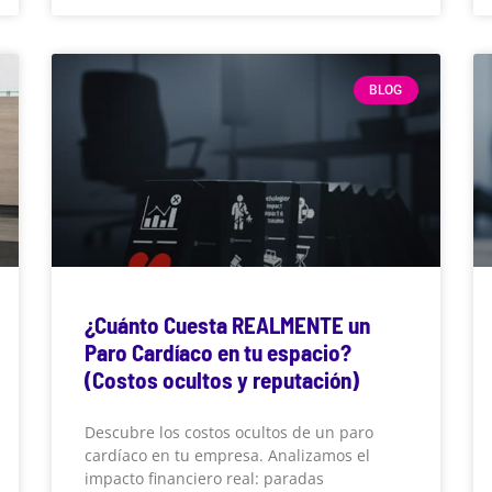
BLOG
¿Cuánto Cuesta REALMENTE un
Paro Cardíaco en tu espacio?
(Costos ocultos y reputación)
Descubre los costos ocultos de un paro
cardíaco en tu empresa. Analizamos el
impacto financiero real: paradas