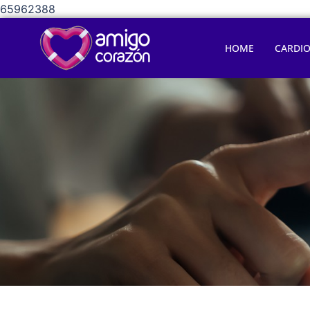
65962388
HOME
CARDI