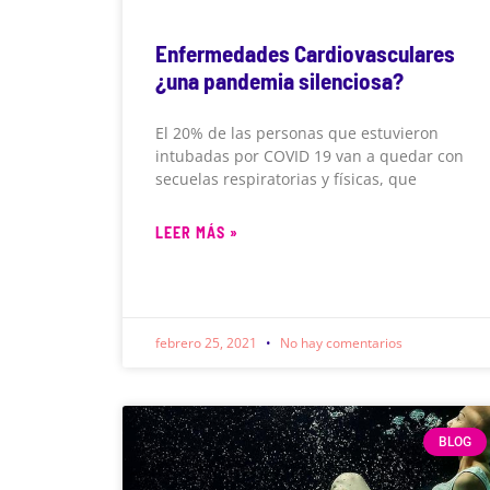
Enfermedades Cardiovasculares
¿una pandemia silenciosa?
El 20% de las personas que estuvieron
intubadas por COVID 19 van a quedar con
secuelas respiratorias y físicas, que
LEER MÁS »
febrero 25, 2021
No hay comentarios
BLOG