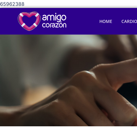
65962388
HOME
CARDI