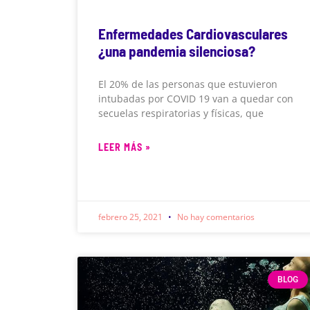
Enfermedades Cardiovasculares
¿una pandemia silenciosa?
El 20% de las personas que estuvieron
intubadas por COVID 19 van a quedar con
secuelas respiratorias y físicas, que
LEER MÁS »
febrero 25, 2021
No hay comentarios
BLOG