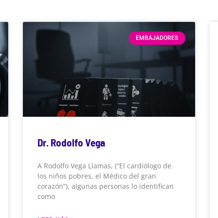
EMBAJADORES
Dr. Rodolfo Vega
A Rodolfo Vega Llamas, (“El cardiólogo de
los niños pobres, el Médico del gran
corazón”), algunas personas lo identifican
como