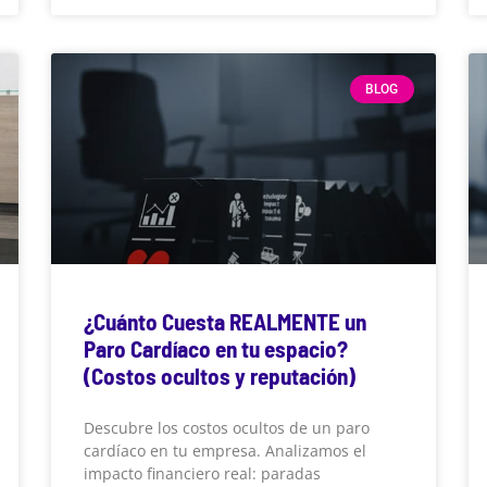
BLOG
¿Cuánto Cuesta REALMENTE un
Paro Cardíaco en tu espacio?
(Costos ocultos y reputación)
Descubre los costos ocultos de un paro
cardíaco en tu empresa. Analizamos el
impacto financiero real: paradas