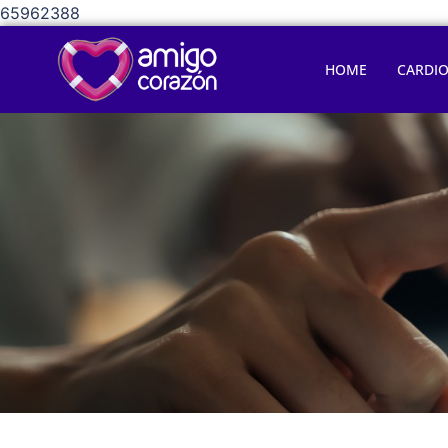
65962388
HOME
CARDI