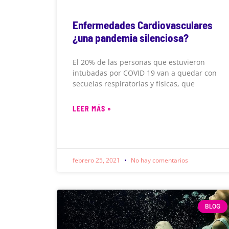
Enfermedades Cardiovasculares
¿una pandemia silenciosa?
El 20% de las personas que estuvieron
intubadas por COVID 19 van a quedar con
secuelas respiratorias y físicas, que
LEER MÁS »
febrero 25, 2021
No hay comentarios
BLOG