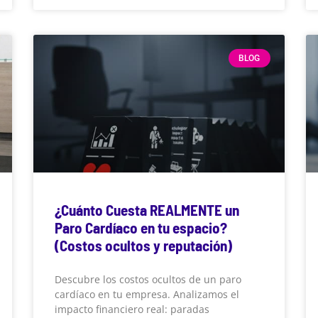
BLOG
¿Cuánto Cuesta REALMENTE un
Paro Cardíaco en tu espacio?
(Costos ocultos y reputación)
Descubre los costos ocultos de un paro
cardíaco en tu empresa. Analizamos el
impacto financiero real: paradas