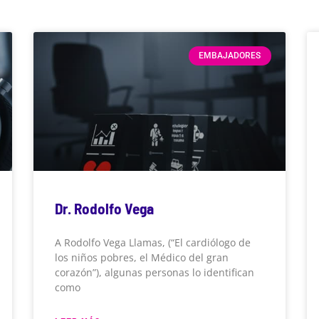
EMBAJADORES
Dr. Rodolfo Vega
A Rodolfo Vega Llamas, (“El cardiólogo de
los niños pobres, el Médico del gran
corazón”), algunas personas lo identifican
como