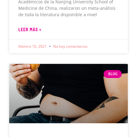
Académicos de la Nanjing University School of
Medicine de China, realizaron un meta-análisis
de toda la literatura disponible a nivel
LEER MÁS »
febrero 10, 2021
No hay comentarios
BLOG