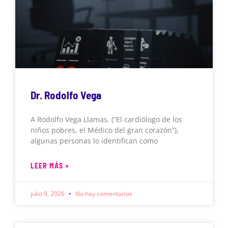
Dr. Rodolfo Vega
A Rodolfo Vega Llamas, (“El cardiólogo de los
niños pobres, el Médico del gran corazón”),
algunas personas lo identifican como
LEER MÁS »
julio 9, 2026
No hay comentarios