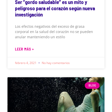
Ser “gordo saludable” es un mito y
peligroso para el corazón según nueva
investigación
Los efectos negativos del exceso de grasa
corporal en la salud del corazón no se pueden
anular manteniendo un estilo
LEER MÁS »
febrero 4, 2021
No hay comentarios
BLOG