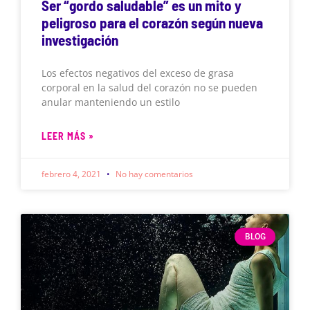
Ser “gordo saludable” es un mito y
peligroso para el corazón según nueva
investigación
Los efectos negativos del exceso de grasa
corporal en la salud del corazón no se pueden
anular manteniendo un estilo
LEER MÁS »
febrero 4, 2021
No hay comentarios
BLOG