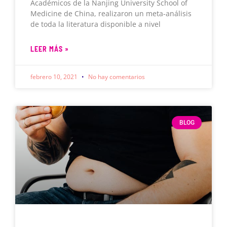
Académicos de la Nanjing University School of
Medicine de China, realizaron un meta-análisis
de toda la literatura disponible a nivel
LEER MÁS »
febrero 10, 2021
No hay comentarios
BLOG