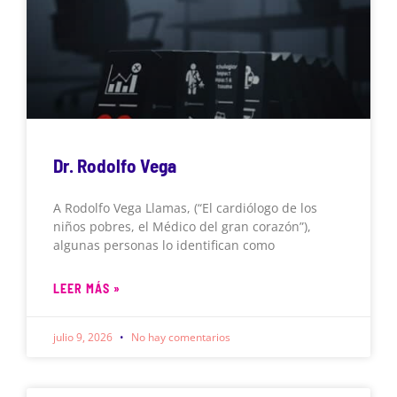
Dr. Rodolfo Vega
A Rodolfo Vega Llamas, (“El cardiólogo de los
niños pobres, el Médico del gran corazón”),
algunas personas lo identifican como
LEER MÁS »
julio 9, 2026
No hay comentarios