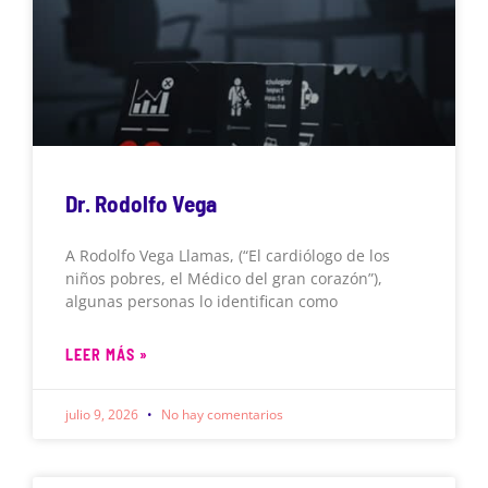
Dr. Rodolfo Vega
A Rodolfo Vega Llamas, (“El cardiólogo de los
niños pobres, el Médico del gran corazón”),
algunas personas lo identifican como
LEER MÁS »
julio 9, 2026
No hay comentarios