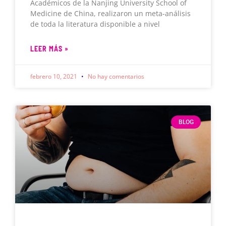
Académicos de la Nanjing University School of
Medicine de China, realizaron un meta-análisis
de toda la literatura disponible a nivel
LEER MÁS »
febrero 10, 2021
No hay comentarios
BLOG