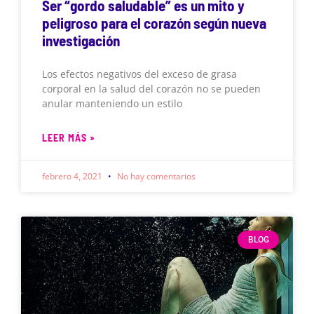
Ser “gordo saludable” es un mito y
peligroso para el corazón según nueva
investigación
Los efectos negativos del exceso de grasa
corporal en la salud del corazón no se pueden
anular manteniendo un estilo
LEER MÁS »
febrero 4, 2021
No hay comentarios
BLOG