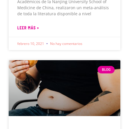
Académicos de la Nanjing University School of
Medicine de China, realizaron un meta-análisis
de toda la literatura disponible a nivel
LEER MÁS »
febrero 10, 2021
No hay comentarios
BLOG