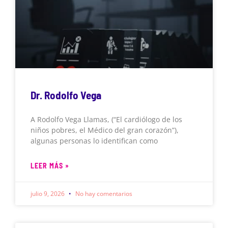
Dr. Rodolfo Vega
A Rodolfo Vega Llamas, (“El cardiólogo de los
niños pobres, el Médico del gran corazón”),
algunas personas lo identifican como
LEER MÁS »
julio 9, 2026
No hay comentarios