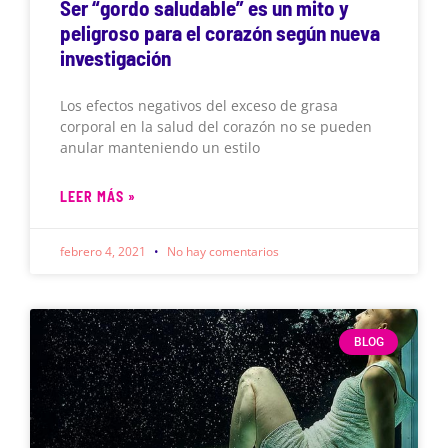
Ser “gordo saludable” es un mito y
peligroso para el corazón según nueva
investigación
Los efectos negativos del exceso de grasa
corporal en la salud del corazón no se pueden
anular manteniendo un estilo
LEER MÁS »
febrero 4, 2021
No hay comentarios
BLOG