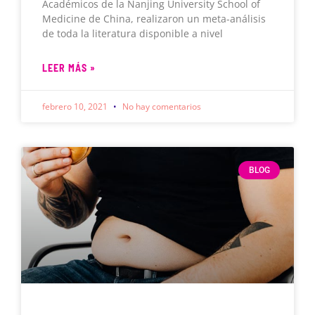
Académicos de la Nanjing University School of
Medicine de China, realizaron un meta-análisis
de toda la literatura disponible a nivel
LEER MÁS »
febrero 10, 2021
No hay comentarios
BLOG