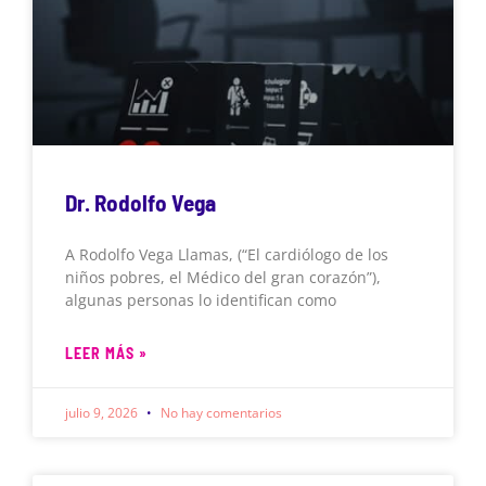
Dr. Rodolfo Vega
A Rodolfo Vega Llamas, (“El cardiólogo de los
niños pobres, el Médico del gran corazón”),
algunas personas lo identifican como
LEER MÁS »
julio 9, 2026
No hay comentarios