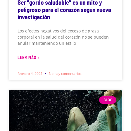
Ser “gordo saludable” es un mito y
peligroso para el corazón según nueva
investigación
Los efectos negativos del exceso de grasa
corporal en la salud del corazón no se pueden
anular manteniendo un estilo
LEER MÁS »
febrero 4, 2021
No hay comentarios
BLOG