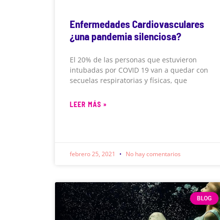
Enfermedades Cardiovasculares
¿una pandemia silenciosa?
El 20% de las personas que estuvieron
intubadas por COVID 19 van a quedar con
secuelas respiratorias y físicas, que
LEER MÁS »
febrero 25, 2021
No hay comentarios
BLOG