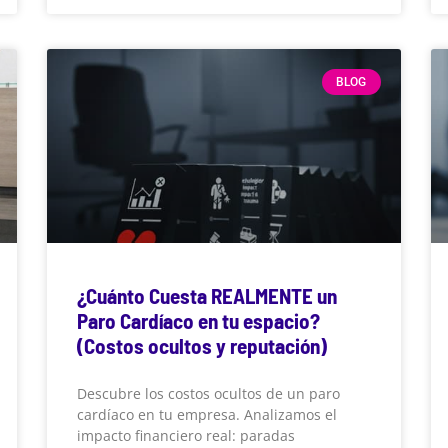
BLOG
¿Cuánto Cuesta REALMENTE un
Paro Cardíaco en tu espacio?
(Costos ocultos y reputación)
Descubre los costos ocultos de un paro
cardíaco en tu empresa. Analizamos el
impacto financiero real: paradas