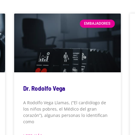
EMBAJADORES
Dr. Rodolfo Vega
A Rodolfo Vega Llamas, (“El cardiólogo de
los niños pobres, el Médico del gran
corazón”), algunas personas lo identifican
como