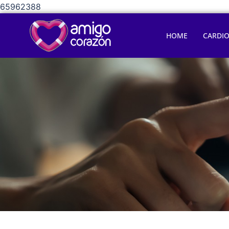
65962388
HOME
CARDI