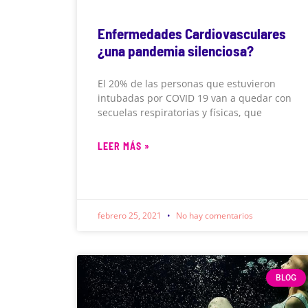
Enfermedades Cardiovasculares
¿una pandemia silenciosa?
El 20% de las personas que estuvieron
intubadas por COVID 19 van a quedar con
secuelas respiratorias y físicas, que
LEER MÁS »
febrero 25, 2021
No hay comentarios
BLOG