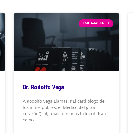
EMBAJADORES
Dr. Rodolfo Vega
A Rodolfo Vega Llamas, (“El cardiólogo de
los niños pobres, el Médico del gran
corazón”), algunas personas lo identifican
como