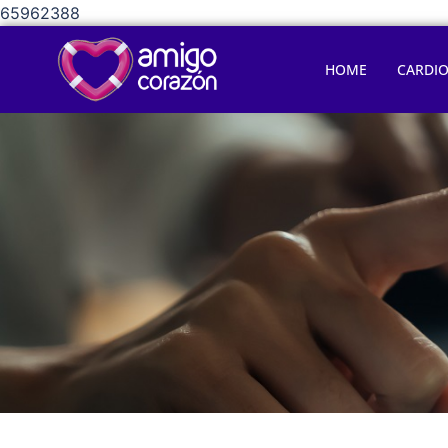
65962388
HOME
CARDI