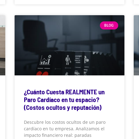
BLOG
¿Cuánto Cuesta REALMENTE un
Paro Cardíaco en tu espacio?
(Costos ocultos y reputación)
Descubre los costos ocultos de un paro
cardíaco en tu empresa. Analizamos el
impacto financiero real: paradas