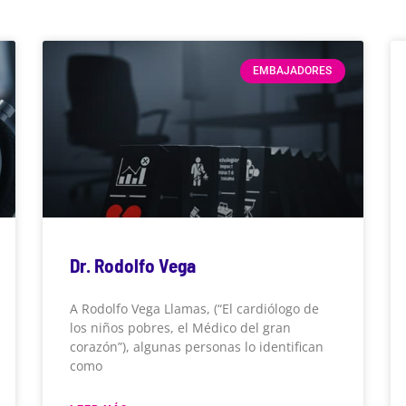
EMBAJADORES
Dr. Rodolfo Vega
A Rodolfo Vega Llamas, (“El cardiólogo de
los niños pobres, el Médico del gran
corazón”), algunas personas lo identifican
como