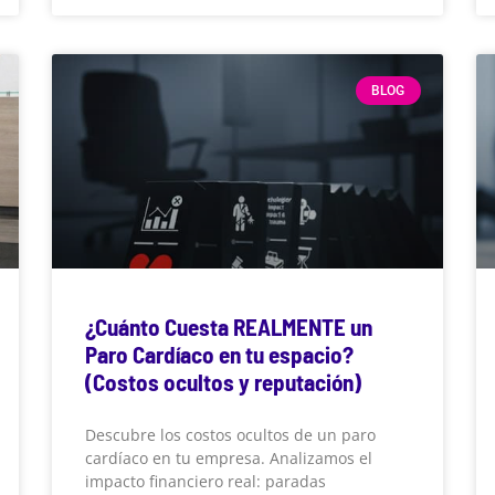
BLOG
¿Cuánto Cuesta REALMENTE un
Paro Cardíaco en tu espacio?
(Costos ocultos y reputación)
Descubre los costos ocultos de un paro
cardíaco en tu empresa. Analizamos el
impacto financiero real: paradas