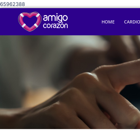
65962388
HOME
CARDI