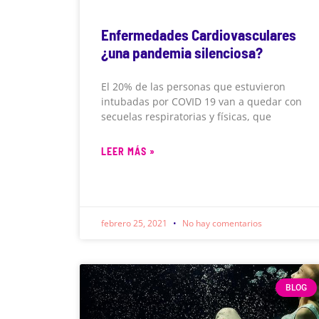
Enfermedades Cardiovasculares
¿una pandemia silenciosa?
El 20% de las personas que estuvieron
intubadas por COVID 19 van a quedar con
secuelas respiratorias y físicas, que
LEER MÁS »
febrero 25, 2021
No hay comentarios
BLOG