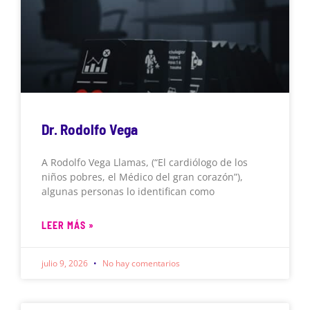
Dr. Rodolfo Vega
A Rodolfo Vega Llamas, (“El cardiólogo de los
niños pobres, el Médico del gran corazón”),
algunas personas lo identifican como
LEER MÁS »
julio 9, 2026
No hay comentarios