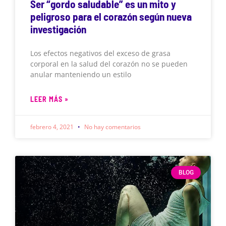
Ser “gordo saludable” es un mito y
peligroso para el corazón según nueva
investigación
Los efectos negativos del exceso de grasa
corporal en la salud del corazón no se pueden
anular manteniendo un estilo
LEER MÁS »
febrero 4, 2021
No hay comentarios
BLOG