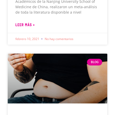
Académicos de la Nanjing University School of
Medicine de China, realizaron un meta-análisis
de toda la literatura disponible a nivel
LEER MÁS »
febrero 10, 2021
No hay comentarios
BLOG