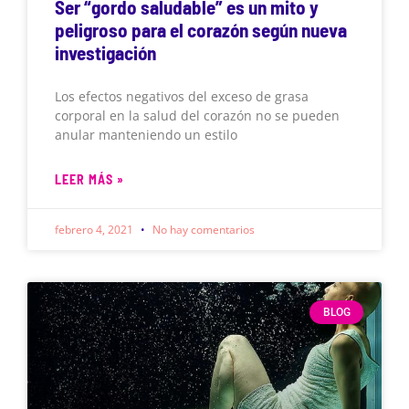
Ser “gordo saludable” es un mito y
peligroso para el corazón según nueva
investigación
Los efectos negativos del exceso de grasa
corporal en la salud del corazón no se pueden
anular manteniendo un estilo
LEER MÁS »
febrero 4, 2021
No hay comentarios
BLOG