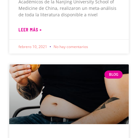
Académicos de la Nanjing University School of
Medicine de China, realizaron un meta-análisis
de toda la literatura disponible a nivel
LEER MÁS »
febrero 10, 2021
No hay comentarios
BLOG