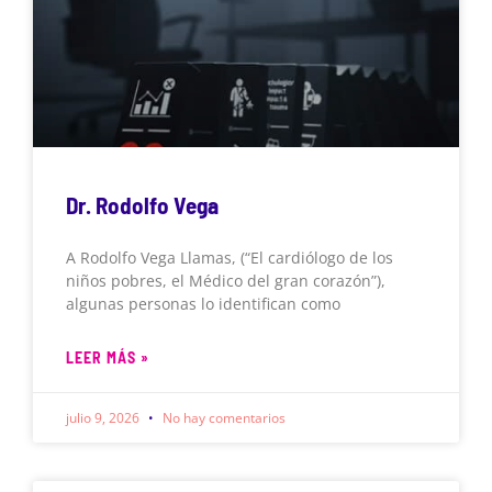
Dr. Rodolfo Vega
A Rodolfo Vega Llamas, (“El cardiólogo de los
niños pobres, el Médico del gran corazón”),
algunas personas lo identifican como
LEER MÁS »
julio 9, 2026
No hay comentarios