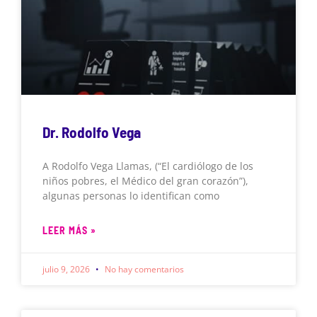
Dr. Rodolfo Vega
A Rodolfo Vega Llamas, (“El cardiólogo de los
niños pobres, el Médico del gran corazón”),
algunas personas lo identifican como
LEER MÁS »
julio 9, 2026
No hay comentarios