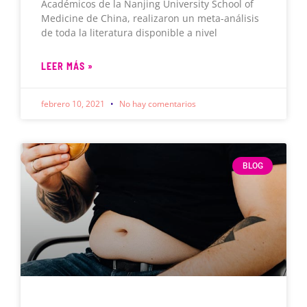
Académicos de la Nanjing University School of
Medicine de China, realizaron un meta-análisis
de toda la literatura disponible a nivel
LEER MÁS »
febrero 10, 2021
No hay comentarios
BLOG