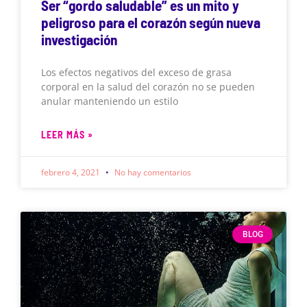
Ser “gordo saludable” es un mito y
peligroso para el corazón según nueva
investigación
Los efectos negativos del exceso de grasa
corporal en la salud del corazón no se pueden
anular manteniendo un estilo
LEER MÁS »
febrero 4, 2021
No hay comentarios
BLOG