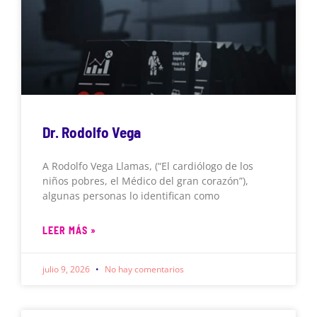
Dr. Rodolfo Vega
A Rodolfo Vega Llamas, (“El cardiólogo de los
niños pobres, el Médico del gran corazón”),
algunas personas lo identifican como
LEER MÁS »
julio 9, 2026
No hay comentarios