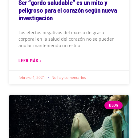
Ser “gordo saludable” es un mito y
peligroso para el corazón según nueva
investigación
Los efectos negativos del exceso de grasa
corporal en la salud del corazón no se pueden
anular manteniendo un estilo
LEER MÁS »
febrero 4, 2021
No hay comentarios
BLOG