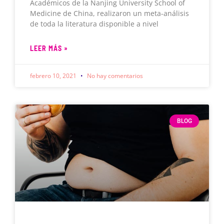
Académicos de la Nanjing University School of
Medicine de China, realizaron un meta-análisis
de toda la literatura disponible a nivel
LEER MÁS »
febrero 10, 2021
No hay comentarios
BLOG