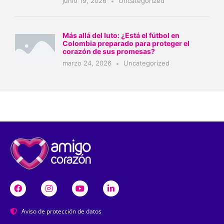
junio 19, 2026
Uncategorized
Más allá del luto: ¿Está el fútbol en
Colombia preparado para proteger el
corazón de sus promesas?
marzo 24, 2026
Uncategorized
Aviso de protección de datos