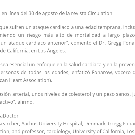
en línea del 30 de agosto de la revista Circulation.
s que sufren un ataque cardiaco a una edad temprana, inclu
 teniendo un riesgo más alto de mortalidad a largo plazo
un ataque cardiaco anterior”, comentó el Dr. Gregg Fona
de California, en Los Ángeles.
 sea esencial un enfoque en la salud cardiaca y en la preve
personas de todas las edades, enfatizó Fonarow, vocero d
an Heart Association).
ión arterial, unos niveles de colesterol y un peso sanos, 
ctivo”, afirmó.
laDoctor
searcher, Aarhus University Hospital, Denmark; Gregg Fona
on, and professor, cardiology, University of California, Los