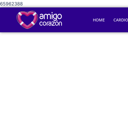
65962388
HOME
CARDI
Sufrir un a
aumenta e