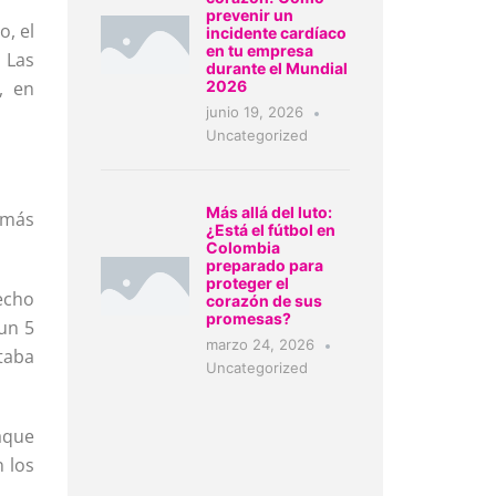
prevenir un
o, el
incidente cardíaco
en tu empresa
 Las
durante el Mundial
, en
2026
junio 19, 2026
Uncategorized
Más allá del luto:
 más
¿Está el fútbol en
Colombia
preparado para
proteger el
echo
corazón de sus
promesas?
 un 5
marzo 24, 2026
taba
Uncategorized
aque
 los