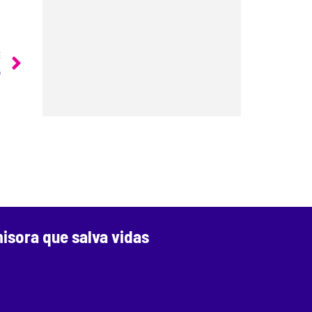
E
o
isora que salva vidas