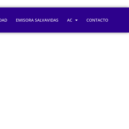
DAD
EMISORA SALVAVIDAS
AC
CONTACTO
es de los 50
 prematura