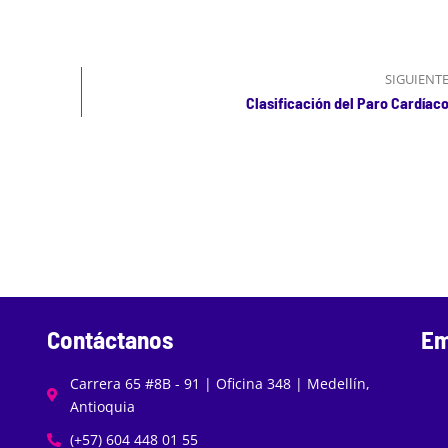
SIGUIENT
Clasificación del Paro Cardíac
Contáctanos
Em
Carrera 65 #8B - 91 | Oficina 348 | Medellín,
Antioquia
(+57) 604 448 01 55