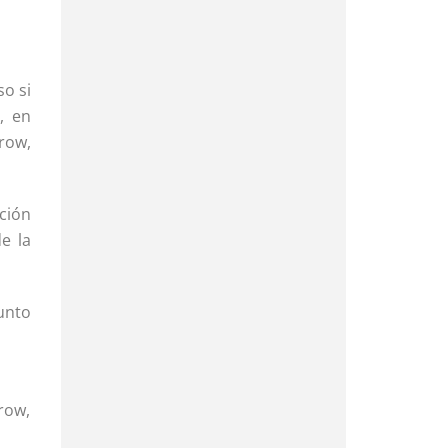
so si
, en
row,
nción
e la
junto
row,