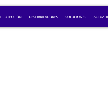
OPROTECCIÓN
DESFIBRILADORES
SOLUCIONES
ACTUALI
taque cardiaco ant
l riesgo de muerte