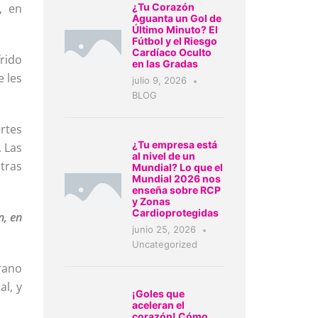
, en
¿Tu Corazón
Aguanta un Gol de
Último Minuto? El
Fútbol y el Riesgo
Cardíaco Oculto
rido
en las Gradas
e les
julio 9, 2026
BLOG
rtes
¿Tu empresa está
. Las
al nivel de un
tras
Mundial? Lo que el
Mundial 2026 nos
enseña sobre RCP
y Zonas
Cardioprotegidas
n, en
junio 25, 2026
Uncategorized
rano
al, y
¡Goles que
aceleran el
corazón! Cómo