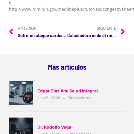
6.
http://www.nlm.nih.gov/medlineplus/tutorials/congestiveheart
ANTERIOR
SIGUIENTE
Sufrir un ataque cardiaco antes de los 50 aumenta el riesgo de muerte prematura
Calculadora mide el riesgo de insuficiencia cardiaca de manera precisa
Más artículos
Edgar Díaz A tu Salud Integral
julio 9, 2026
Embajadores
Dr. Rodolfo Vega