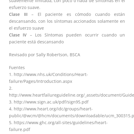
suavemente limitada, con poco o nada de síntomas en el
esfuerzo suave.
Clase III
– El paciente es cómodo cuando están
descansando, con los síntomas accionados solamente en
el esfuerzo suave
Clase IV
– Los Síntomas pueden ocurrir cuando un
paciente está descansando
Revisado por Sally Robertson, BSCA
Fuentes
1. http://www.nhs.uk/Conditions/Heart-
failure/Pages/Introduction.aspx
2.
http://www.heartfailureguideline.org/_assets/document/Guide
3. http://www.sign.ac.uk/pdf/sign95.pdf
4. http://www.heart.org/idc/groups/heart-
public/@wcm/@hcm/documents/downloadable/ucm_300315.p
5. https://www.ghc.org/all-sites/guidelines/heart-
failure.pdf