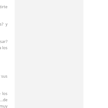
tirte
s? y
sar?
 los
y sus
 los
í…de
 muy