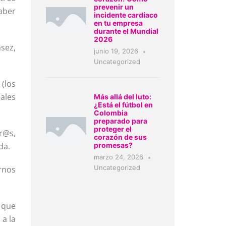
prevenir un
haber
incidente cardíaco
en tu empresa
durante el Mundial
2026
sez,
junio 19, 2026
Uncategorized
 (los
ales
Más allá del luto:
¿Está el fútbol en
Colombia
preparado para
proteger el
r@s,
corazón de sus
da.
promesas?
marzo 24, 2026
Uncategorized
rnos
 que
a la