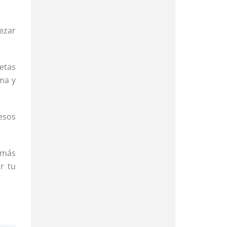
ezar
etas
ma y
 esos
 más
r tu