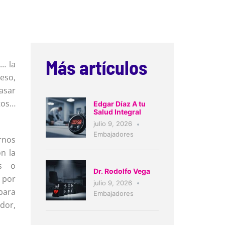
Más artículos
… la
eso,
asar
tos…
Edgar Díaz A tu
Salud Integral
julio 9, 2026
Embajadores
nos
n la
os o
Dr. Rodolfo Vega
 por
julio 9, 2026
para
Embajadores
dor,