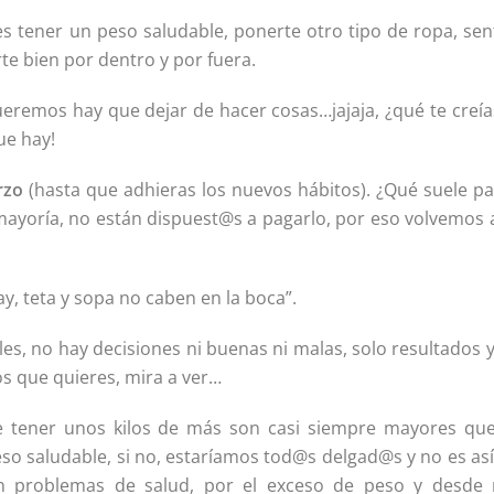
es tener un peso saludable, ponerte otro tipo de ropa, sen
irte bien por dentro y por fuera.
eremos hay que dejar de hacer cosas…jajaja, ¿qué te creía
ue hay!
rzo
(hasta que adhieras los nuevos hábitos). ¿Qué suele pa
mayoría, no están dispuest@s a pagarlo, por eso volvemos a
 teta y sopa no caben en la boca”.
es, no hay decisiones ni buenas ni malas, solo resultados 
os que quieres, mira a ver…
 de tener unos kilos de más son casi siempre mayores que
eso saludable, si no, estaríamos tod@s delgad@s y no es as
n problemas de salud, por el exceso de peso y desde