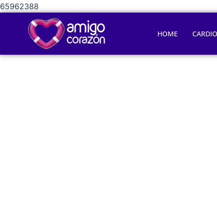
65962388
HOME
CARDI
¿De que t