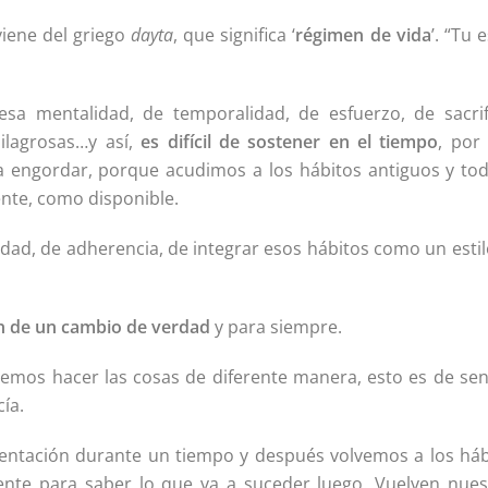
viene del griego
dayta
, que significa ‘
régimen de vida
’. “Tu e
a mentalidad, de temporalidad, de esfuerzo, de sacrifi
milagrosas…y así,
es difícil de sostener en el tiempo
, por
a engordar, porque acudimos a los hábitos antiguos y tod
ente, como disponible.
ad, de adherencia, de integrar esos hábitos como un estil
n de un cambio de verdad
y para siempre.
bemos hacer las cosas de diferente manera, esto es de sen
ía.
entación durante un tiempo y después volvemos a los háb
ente para saber lo que va a suceder luego. Vuelven nues