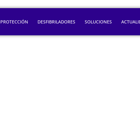
OPROTECCIÓN
DESFIBRILADORES
SOLUCIONES
ACTUALI
ienes que despren
adelgazar?