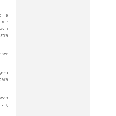
, la
pone
 sean
estra
ener
¡eso
para
sean
ran,