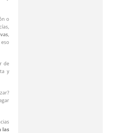
ón o
ías,
ivas
,
 eso
r de
ta y
zar?
agar
ncias
 las