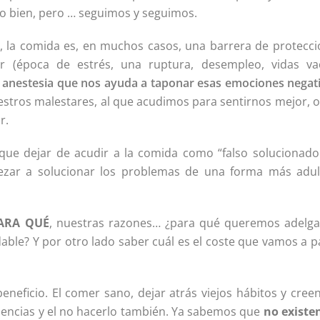
o bien, pero … seguimos y seguimos.
 la comida es, en muchos casos, una barrera de protecci
or (época de estrés, una ruptura, desempleo, vidas vac
 anestesia que nos ayuda a taponar esas emociones negat
estros malestares, al que acudimos para sentirnos mejor, o
r.
ue dejar de acudir a la comida como “falso solucionado
ezar a solucionar los problemas de una forma más adul
PARA QUÉ
, nuestras razones… ¿para qué queremos adelga
ble? Y por otro lado saber cuál es el coste que vamos a p
eneficio. El comer sano, dejar atrás viejos hábitos y cree
uencias y el no hacerlo también. Ya sabemos que
no existen