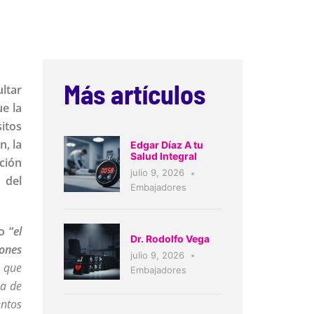
Más artículos
ltar
e la
sitos
n, la
Edgar Díaz A tu
Salud Integral
ción
julio 9, 2026
 del
Embajadores
o “
el
Dr. Rodolfo Vega
iones
julio 9, 2026
o que
Embajadores
pa de
entos