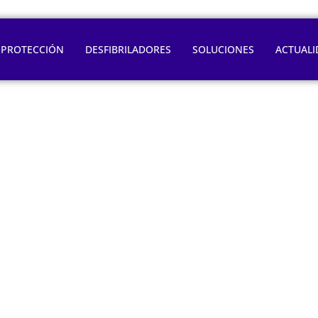
OPROTECCIÓN
DESFIBRILADORES
SOLUCIONES
ACTUALI
rar la salud card