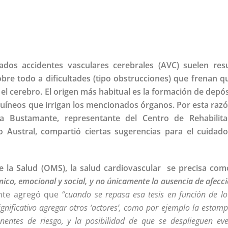
os accidentes vasculares cerebrales (AVC) suelen resu
e todo a dificultades (tipo obstrucciones) que frenan qu
 el cerebro. El origen más habitual es la formación de depó
guíneos que irrigan los mencionados órganos. Por esta razó
ría Bustamante, representante del Centro de Rehabilita
io Austral, compartió ciertas sugerencias para el cuidado
e la Salud (OMS), la salud cardiovascular se precisa com
ímico, emocional y social, y no únicamente la ausencia de afecc
nte agregó que
“cuando se repasa esa tesis en función de l
significativo agregar otros ‘actores’, como por ejemplo la estam
onentes de riesgo, y la posibilidad de que se desplieguen ev