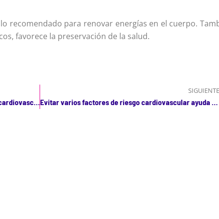
 es lo recomendado para renovar energías en el cuerpo. Tam
os, favorece la preservación de la salud.
SIGUIENT
Dolor en las piernas: síntoma de afectación cardiovascular
Evitar varios factores de riesgo cardiovascular ayuda a mantener unas arterias saludables hasta la vejez