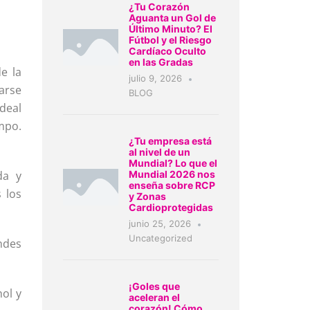
¿Tu Corazón
Aguanta un Gol de
Último Minuto? El
Fútbol y el Riesgo
Cardíaco Oculto
en las Gradas
e la
julio 9, 2026
arse
BLOG
deal
mpo.
¿Tu empresa está
al nivel de un
Mundial? Lo que el
da y
Mundial 2026 nos
enseña sobre RCP
 los
y Zonas
Cardioprotegidas
junio 25, 2026
Uncategorized
ndes
¡Goles que
hol y
aceleran el
corazón! Cómo