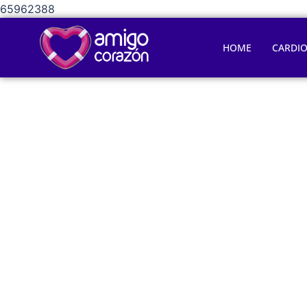
65962388
HOME
CARDI
¿Cómo mejo