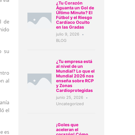
a vía
¿Tu Corazón
Aguanta un Gol de
Último Minuto? El
Fútbol y el Riesgo
l de
Cardíaco Oculto
en las Gradas
umido
julio 9, 2026
BLOG
o su
¿Tu empresa está
al nivel de un
Mundial? Lo que el
entro
Mundial 2026 nos
on al
enseña sobre RCP
y Zonas
Cardioprotegidas
junio 25, 2026
anía
Uncategorized
ló el
¡Goles que
aceleran el
ue es
corazón! Cómo