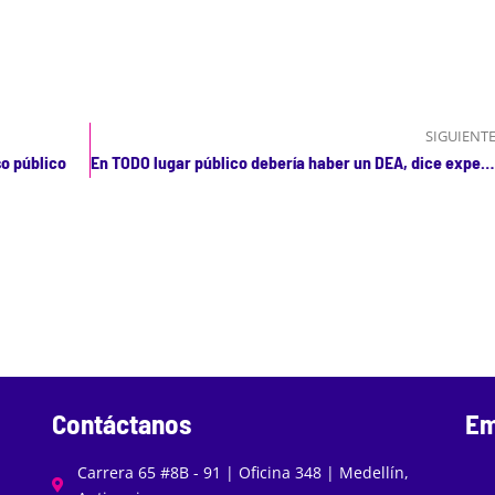
SIGUIENT
so público
En TODO lugar público debería haber un DEA, dice experto
Contáctanos
Em
Carrera 65 #8B - 91 | Oficina 348 | Medellín,