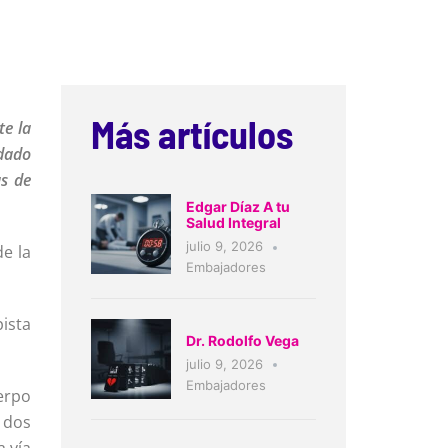
Más artículos
te la
idado
as de
Edgar Díaz A tu
Salud Integral
julio 9, 2026
e la
Embajadores
pista
Dr. Rodolfo Vega
julio 9, 2026
Embajadores
erpo
 dos