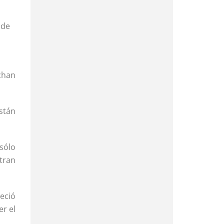
 de
chan
stán
sólo
tran
eció
er el