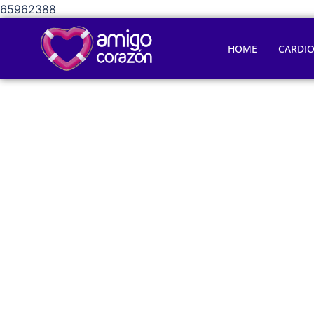
65962388
HOME
CARDI
Cadena de e