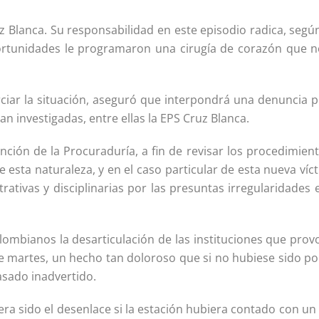
uz Blanca. Su responsabilidad en este episodio radica, segú
portunidades le programaron una cirugía de corazón que n
rciar la situación, aseguró que interpondrá una denuncia p
n investigadas, entre ellas la EPS Cruz Blanca.
nción de la Procuraduría, a fin de revisar los procedimien
 esta naturaleza, y en el caso particular de esta nueva víc
rativas y disciplinarias por las presuntas irregularidades 
lombianos la desarticulación de las instituciones que prov
e martes, un hecho tan doloroso que si no hubiese sido po
asado inadvertido.
era sido el desenlace si la estación hubiera contado con u