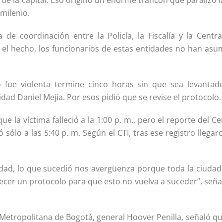
de la capital. Eso originó un enorme trancón que paralizó l
milenio.
de coordinación entre la Policía, la Fiscalía y la Centra
ra el hecho, los funcionarios de estas entidades no han as
fue violenta termine cinco horas sin que sea levantad
dad Daniel Mejía. Por esos pidió que se revise el protocolo.
ue la víctima falleció a la 1:00 p. m., pero el reporte del C
sólo a las 5:40 p. m. Según el CTI, tras ese registro llegar
idad, lo que sucedió nos avergüenza porque toda la ciudad
ecer un protocolo para que esto no vuelva a suceder”, seña
 Metropolitana de Bogotá, general Hoover Penilla, señaló q