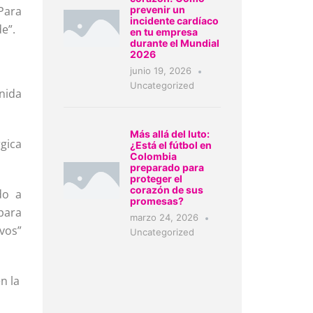
Para
prevenir un
incidente cardíaco
e”.
en tu empresa
durante el Mundial
2026
junio 19, 2026
Uncategorized
enida
Más allá del luto:
rgica
¿Está el fútbol en
Colombia
preparado para
proteger el
corazón de sus
do a
promesas?
para
marzo 24, 2026
ivos”
Uncategorized
n la