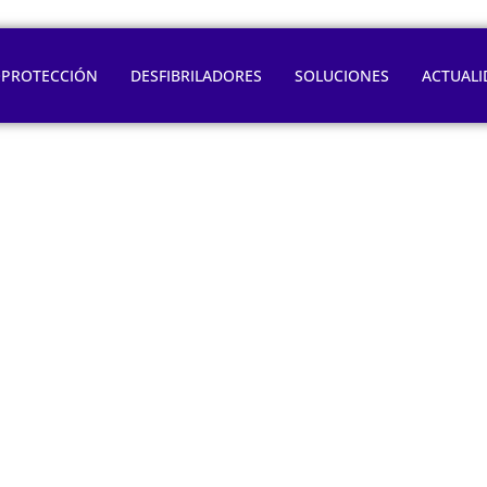
OPROTECCIÓN
DESFIBRILADORES
SOLUCIONES
ACTUALI
rrores, negligenci
atención inmediat