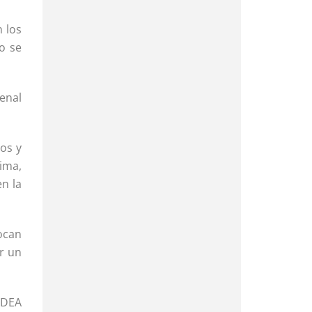
n los
o se
enal
tos y
tima,
en la
ocan
r un
n DEA