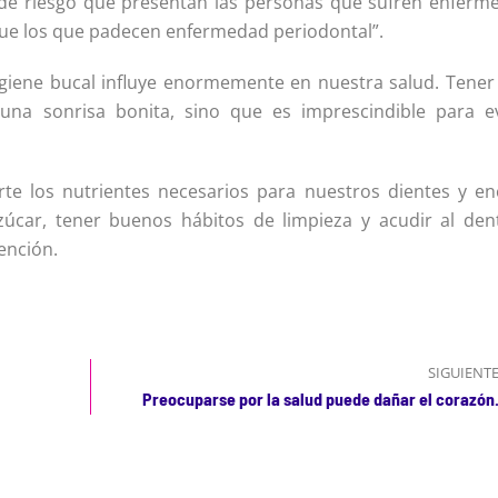
s de riesgo que presentan las personas que sufren enferm
ue los que padecen enfermedad periodontal”.
igiene bucal influye enormemente en nuestra salud. Tener
una sonrisa bonita, sino que es imprescindible para ev
te los nutrientes necesarios para nuestros dientes y enc
zúcar, tener buenos hábitos de limpieza y acudir al dent
ención.
SIGUIENT
Preocuparse por la salud puede dañar el corazón