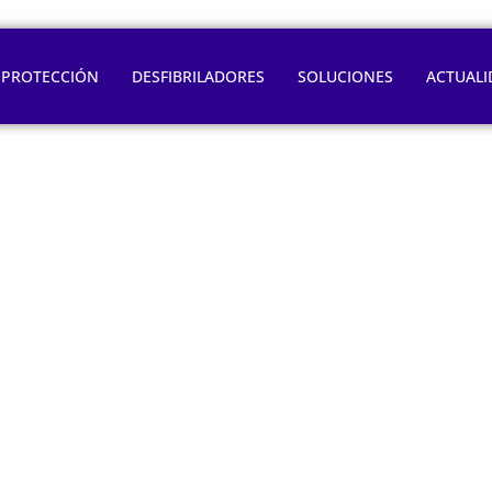
OPROTECCIÓN
DESFIBRILADORES
SOLUCIONES
ACTUALI
una mala higiene de
tu corazón?