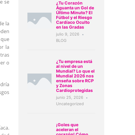
te se
¿Tu Corazón
Aguanta un Gol de
Último Minuto? El
Fútbol y el Riesgo
Cardíaco Oculto
de la
en las Gradas
eden
julio 9, 2026
s que
BLOG
or la
tras
¿Tu empresa está
er o
al nivel de un
Mundial? Lo que el
Mundial 2026 nos
enseña sobre RCP
dría
y Zonas
Cardioprotegidas
esgos
junio 25, 2026
Uncategorized
¡Goles que
aca.
aceleran el
corazón! Cómo