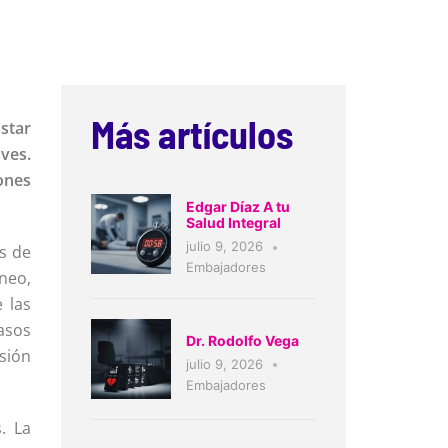
Más artículos
star
ves.
ones
Edgar Díaz A tu
Salud Integral
julio 9, 2026
as de
Embajadores
neo,
 las
vasos
Dr. Rodolfo Vega
sión
julio 9, 2026
Embajadores
. La