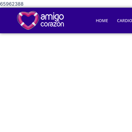
65962388
HOME
CARDI
¿Sabías que 