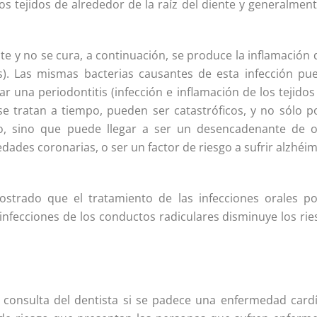
los tejidos de alrededor de la raíz del diente y generalmen
e y no se cura, a continuación, se produce la inflamación 
its). Las mismas bacterias causantes de esta infección pu
ar una periodontitis (infección e inflamación de los tejido
 se tratan a tiempo, pueden ser catastróficos, y no sólo p
do, sino que puede llegar a ser un desencadenante de o
es coronarias, o ser un factor de riesgo a sufrir alzhéim
strado que el tratamiento de las infecciones orales po
s infecciones de los conductos radiculares disminuye los ri
 consulta del dentista si se padece una enfermedad cardí