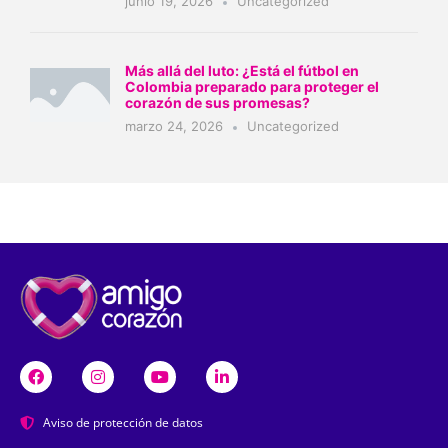
junio 19, 2026
Uncategorized
Más allá del luto: ¿Está el fútbol en
Colombia preparado para proteger el
corazón de sus promesas?
marzo 24, 2026
Uncategorized
Aviso de protección de datos