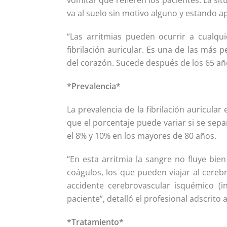
vomitar que refieren los pacientes. La si
va al suelo sin motivo alguno y estando 
“Las arritmias pueden ocurrir a cualq
fibrilación auricular. Es una de las más p
del corazón. Sucede después de los 65 año
*Prevalencia*
La prevalencia de la fibrilación auricular
que el porcentaje puede variar si se sepa
el 8% y 10% en los mayores de 80 años.
“En esta arritmia la sangre no fluye bien
coágulos, los que pueden viajar al cereb
accidente cerebrovascular isquémico (in
paciente”, detalló el profesional adscrito
*Tratamiento*