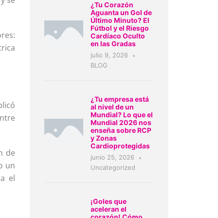
 y se
¿Tu Corazón
Aguanta un Gol de
Último Minuto? El
Fútbol y el Riesgo
res:
Cardíaco Oculto
en las Gradas
trica
julio 9, 2026
BLOG
¿Tu empresa está
plicó
al nivel de un
Mundial? Lo que el
entre
Mundial 2026 nos
enseña sobre RCP
y Zonas
Cardioprotegidas
ón de
junio 25, 2026
o un
Uncategorized
a el
¡Goles que
aceleran el
corazón! Cómo