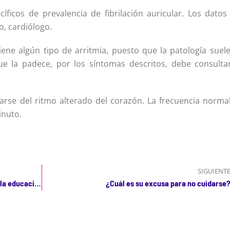
ficos de prevalencia de fibrilación auricular. Los datos
o, cardiólogo.
ene algún tipo de arritmia, puesto que la patología suele
ue la padece, por los síntomas descritos, debe consulta
rse del ritmo alterado del corazón. La frecuencia normal
inuto.
SIGUIENT
La fórmula para evitar una muerte súbita es la educación y la prevención
¿Cuál es su excusa para no cuidarse