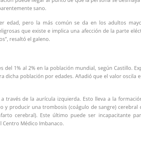
tuación puede llegar al punto de que la persona se desmaya
aparentemente sano.
uier edad, pero la más común se da en los adultos mayo
eligrosas que existe e implica una afección de la parte eléc
s”, resaltó el galeno.
 es del 1% al 2% en la población mundial, según Castillo. Ex
ra dicha población por edades. Añadió que el valor oscila 
 a través de la aurícula izquierda. Esto lleva a la formaci
ro y producir una trombosis (coágulo de sangre) cerebral 
farto cerebral). Este último puede ser incapacitante par
 al Centro Médico Imbanaco.