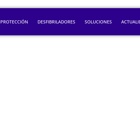
OPROTECCIÓN
DESFIBRILADORES
SOLUCIONES
ACTUALI
ento al ritmo de su