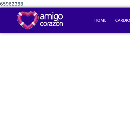
65962388
HOME
CARDI
Esté at