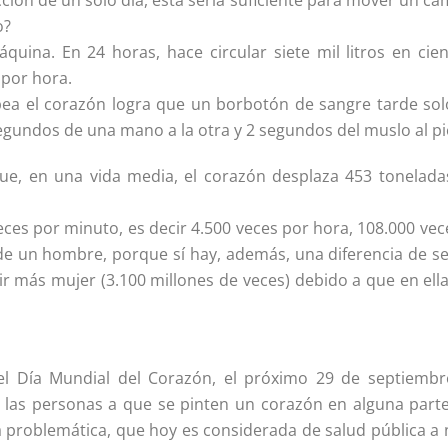
ción de un solo día, esta sería suficiente para mover un c
o?
quina. En 24 horas, hace circular siete mil litros en cien
 por hora.
bea el corazón logra que un borbotón de sangre tarde sol
segundos de una mano a la otra y 2 segundos del muslo al pi
que, en una vida media, el corazón desplaza 453 tonelada
eces por minuto, es decir 4.500 veces por hora, 108.000 vec
 de un hombre, porque sí hay, además, una diferencia de se
tir más mujer (3.100 millones de veces) debido a que en ell
 Día Mundial del Corazón, el próximo 29 de septiembre
a las personas a que se pinten un corazón en alguna parte
a problemática, que hoy es considerada de salud pública a 