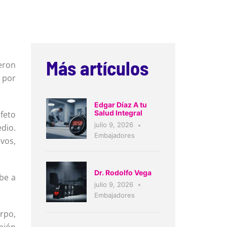
Más artículos
eron
 por
Edgar Díaz A tu
Salud Integral
 feto
julio 9, 2026
edio.
Embajadores
ivos,
Dr. Rodolfo Vega
be a
julio 9, 2026
Embajadores
rpo,