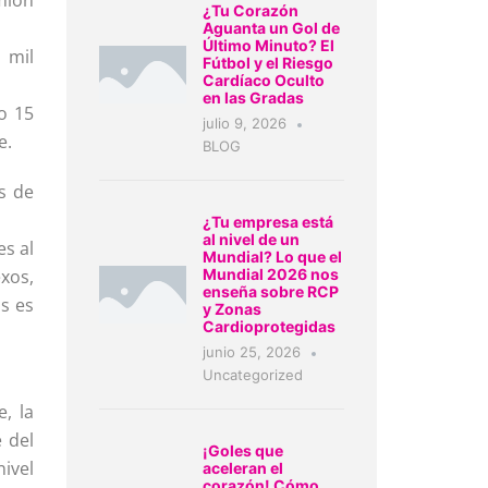
amión
¿Tu Corazón
Aguanta un Gol de
Último Minuto? El
 mil
Fútbol y el Riesgo
Cardíaco Oculto
en las Gradas
o 15
julio 9, 2026
e.
BLOG
s de
¿Tu empresa está
al nivel de un
es al
Mundial? Lo que el
xos,
Mundial 2026 nos
enseña sobre RCP
as es
y Zonas
Cardioprotegidas
junio 25, 2026
Uncategorized
, la
 del
¡Goles que
nivel
aceleran el
corazón! Cómo