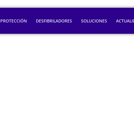
OPROTECCIÓN
DESFIBRILADORES
SOLUCIONES
ACTUALI
el músculo que má