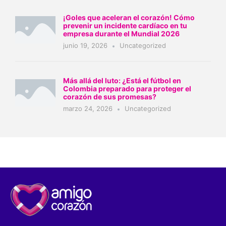
¡Goles que aceleran el corazón! Cómo
prevenir un incidente cardíaco en tu
empresa durante el Mundial 2026
junio 19, 2026
Uncategorized
Más allá del luto: ¿Está el fútbol en
Colombia preparado para proteger el
corazón de sus promesas?
marzo 24, 2026
Uncategorized