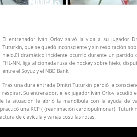
El entrenador Iván Orlov salvó la vida a su jugador Dm
Tuturkin, que se quedó inconsciente y sin respiración sob
hielo.El dramático incidente ocurrió durante un partido 
FHL-NN, liga aficionada rusa de hockey sobre hielo, disp
entre el Soyuz y el NBD Bank.
Tras una dura entrada Dmitri Tuturkin perdió la conscien
 respirar. Su entrenador, el ex jugador Iván Orlov, acudió 
de la situación le abrió la mandíbula con la ayuda de va
 practicó una RCP ( (reanimación cardiopulmonar). Tuturkin
tura de clavícula y varias costillas rotas.