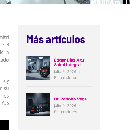
Más artículos
itri
re el
de la
utado
Edgar Díaz A tu
Salud Integral
julio 9, 2026
Embajadores
cia y
en su
rios
Dr. Rodolfo Vega
 fue
julio 9, 2026
Embajadores