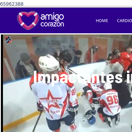
65962388
HOME
CARDI
Impactantes i