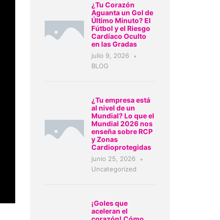
¿Tu Corazón
Aguanta un Gol de
Último Minuto? El
Fútbol y el Riesgo
Cardíaco Oculto
en las Gradas
julio 9, 2026
BLOG
¿Tu empresa está
al nivel de un
Mundial? Lo que el
Mundial 2026 nos
enseña sobre RCP
y Zonas
Cardioprotegidas
junio 25, 2026
Uncategorized
¡Goles que
aceleran el
corazón! Cómo