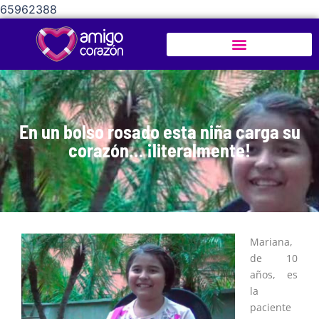
65962388
En un bolso rosado esta niña carga su
corazón… ¡literalmente!
Mariana,
de 10
años, es
la
paciente