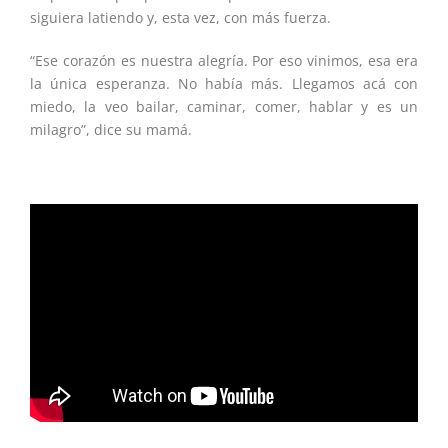
siguiera latiendo y, esta vez, con más fuerza.
“Ese corazón es nuestra alegría. Por eso vinimos, esa era
la única esperanza. No había más. Llegamos acá con
miedo, la veo bailar, caminar, comer, hablar y es un
milagro”, dice su mamá.