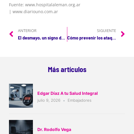
Fuente: www.hospitalaleman.org.ar
| www.diariouno.com.ar
ANTERIOR
SIGUIENTE
El desmayo, un signo de problemas cardíacos
Cómo prevenir los ataques al corazón y los latidos irregulares con remedios naturales
Más artículos
Edgar Díaz A tu Salud Integral
julio 9, 2026
Embajadores
Dr. Rodolfo Vega